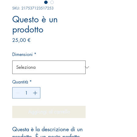
SKU: 217537123517253
Questo è un
prodotto
Prezzo
25,00 €
Dimensioni
*
Quantità
*
Aggiungi al carrello
Questa è la descrizione di un 
prodotto. È un posto perfetto 